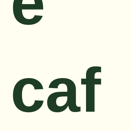
e
caf