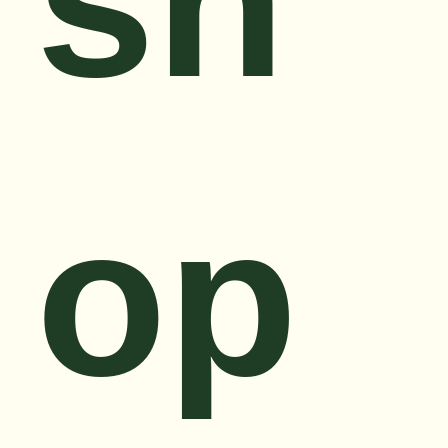
sh
op