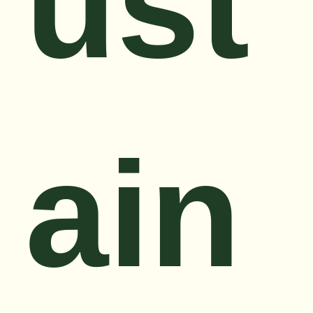
ust
ain